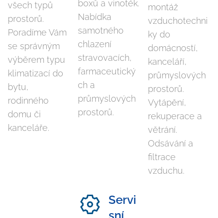
boxů a vinoték.
všech typů
montáž
Nabídka
prostorů.
vzduchotechni
samotného
Poradíme Vám
ky do
chlazení
se správným
domácností,
stravovacích,
výběrem typu
kanceláří,
farmaceutický
klimatizací do
průmyslových
ch a
bytu,
prostorů.
průmyslových
rodinného
Vytápění,
prostorů.
domu či
rekuperace a
kanceláře.
větrání.
Odsávání a
filtrace
vzduchu.
Servi
sní