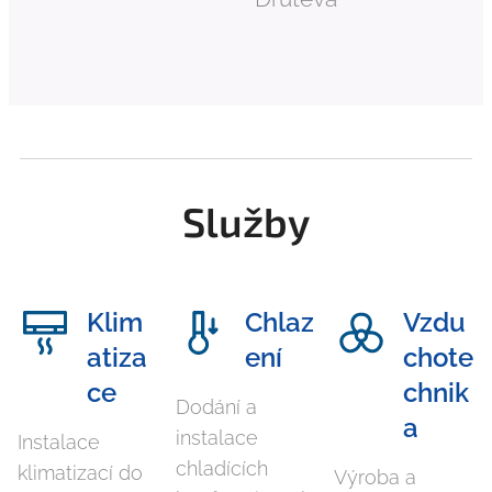
Služby
Klim
Chlaz
Vzdu
atiza
ení
chote
ce
chnik
Dodání a
a
instalace
Instalace
chladících
klimatizací do
Výroba a